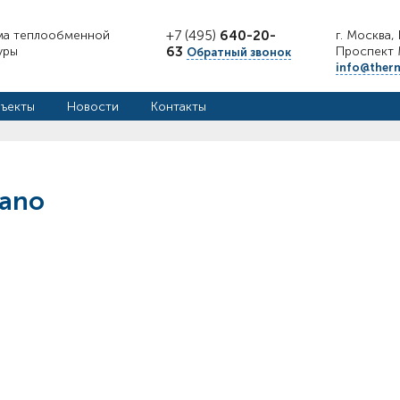
ма теплообменной
+7 (495)
640-20-
г. Москва,
уры
63
Проспект М
Обратный звонок
info@ther
ъекты
Новости
Контакты
ano