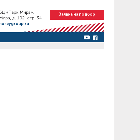
 БЦ «Парк Мира»,
Заявка на подбор
ира, д. 102, стр. 34
mokeygroup.ru