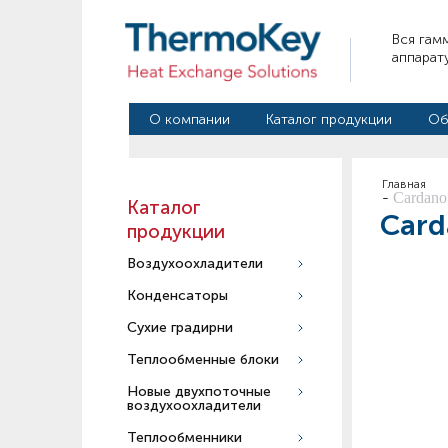
Вся гам
аппарат
О компании
Каталог продукции
Об
Главная
-
Cardano
Каталог
Card
продукции
Воздухоохладители
Конденсаторы
Сухие градирни
Теплообменные блоки
Новые двухпоточные
воздухоохладители
Теплообменники